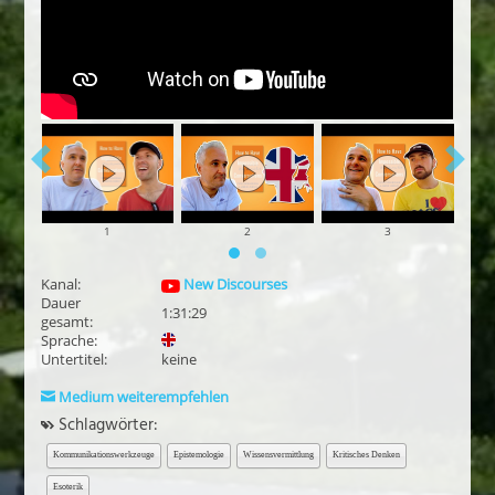
1
2
3
Kanal:
New Discourses
Dauer
1:31:29
gesamt:
Sprache:
Untertitel:
keine
Medium weiterempfehlen
Schlagwörter:
Kommunikationswerkzeuge
Epistemologie
Wissensvermittlung
Kritisches Denken
Esoterik