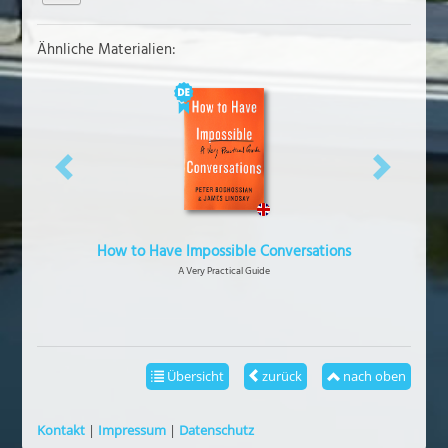
Ähnliche Materialien:
vorheriges
näch
How to Have Impossible Conversations
A Very Practical Guide
Übersicht
zurück
nach oben
Kontakt
|
Impressum
|
Datenschutz