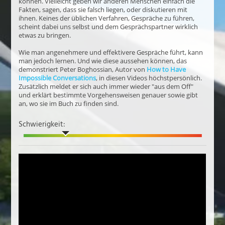
können. Vielleicht geben wir anderen Menschen einfach die
Fakten, sagen, dass sie falsch liegen, oder diskutieren mit
ihnen. Keines der üblichen Verfahren, Gespräche zu führen,
scheint dabei uns selbst und dem Gesprächspartner wirklich
etwas zu bringen.
Wie man angenehmere und effektivere Gespräche führt, kann
man jedoch lernen. Und wie diese aussehen können, das
demonstriert Peter Boghossian, Autor von
How to Have
Impossible Conversations
, in diesen Videos höchstpersönlich.
Zusätzlich meldet er sich auch immer wieder "aus dem Off"
und erklärt bestimmte Vorgehensweisen genauer sowie gibt
an, wo sie im Buch zu finden sind.
Schwierigkeit: