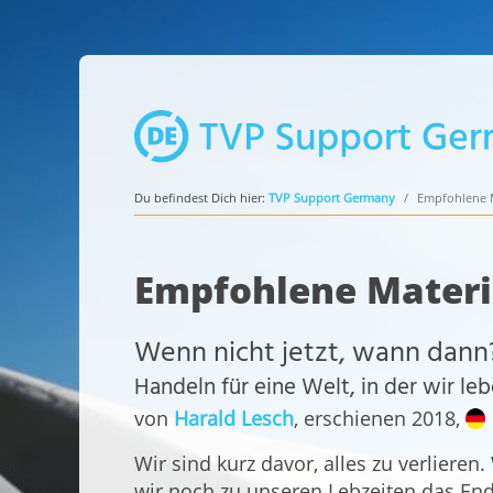
Du befindest Dich hier:
TVP Support Germany
Empfohlene M
Empfohlene Materi
Wenn nicht jetzt, wann dann
Handeln für eine Welt, in der wir le
von
Harald Lesch
, erschienen 2018,
Wir sind kurz davor, alles zu verliere
wir noch zu unseren Lebzeiten das End