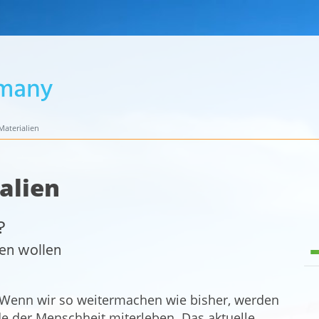
aterialien
alien
?
ben wollen
n. Wenn wir so weitermachen wie bisher, werden
e der Menschheit miterleben. Das aktuelle