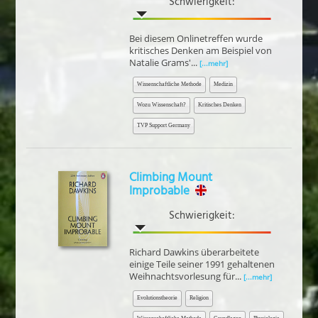
Schwierigkeit:
Bei diesem Onlinetreffen wurde
kritisches Denken am Beispiel von
Natalie Grams'...
[...mehr]
Wissenschaftliche Methode
Medizin
Wozu Wissenschaft?
Kritisches Denken
TVP Support Germany
Climbing Mount
Improbable
Schwierigkeit:
Richard Dawkins überarbeitete
einige Teile seiner 1991 gehaltenen
Weihnachtsvorlesung für...
[...mehr]
Evolutionstheorie
Religion