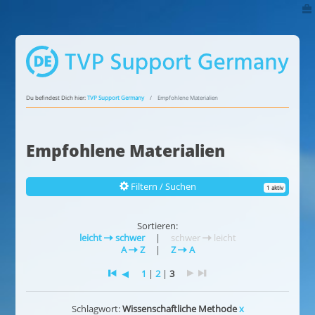
Du befindest Dich hier:
TVP Support Germany
Empfohlene Materialien
Empfohlene Materialien
Filtern / Suchen
1 aktiv
Sortieren:
leicht
schwer
|
schwer
leicht
A
Z
|
Z
A
1
|
2
|
3
Schlagwort:
Wissenschaftliche Methode
x