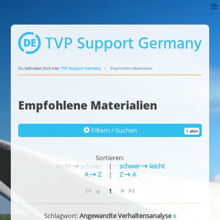
Du befindest Dich hier:
TVP Support Germany
Empfohlene Materialien
Empfohlene Materialien
Filtern / Suchen
1 aktiv
Sortieren:
leicht
schwer
|
schwer
leicht
A
Z
|
Z
A
1
Schlagwort:
Angewandte Verhaltensanalyse
x