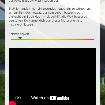
das Feld. Trage aktiv zum Leben bei.
Statt jemandem nur ein gesundes neues Jahr zu wünschen,
schenk ihm doch etwas, das sein Leben besser macht.
Vielleicht ein Buch, das ihm dabei hilft, die Welt besser zu
verstehen. Du kannst dich von dieser Materialienliste
inspirieren lassen.
Schwierigkeit: