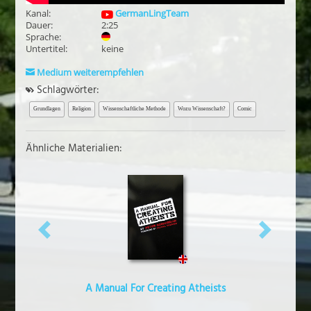
Kanal:
GermanLingTeam
Dauer:
2:25
Sprache:
Untertitel:
keine
Medium weiterempfehlen
Schlagwörter:
Grundlagen
Religion
Wissenschaftliche Methode
Wozu Wissenschaft?
Comic
Ähnliche Materialien:
vorheriges
näch
A Manual For Creating Atheists