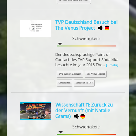
Ressourcenbasierte Wirtschaft
TVP Deutschland Besuch bei
The Venus Project
Schwierigkeit:
Der deutschsprachige Point of
Contact des TVP Support Südafrika
besuchte im Jahr 2015 The...
[...mehr]
TVP Support Germany
The Venus Project
Grundlagen
Einblicke In TVP
Wissenschaft 11: Zurück zu
der Vernunft (mit Natalie
Grams)
Schwierigkeit: