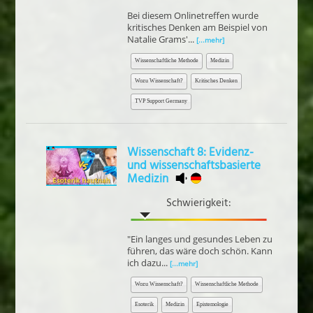
Bei diesem Onlinetreffen wurde
kritisches Denken am Beispiel von
Natalie Grams'...
[...mehr]
Wissenschaftliche Methode
Medizin
Wozu Wissenschaft?
Kritisches Denken
TVP Support Germany
Wissenschaft 8: Evidenz-
und wissenschaftsbasierte
Medizin
Schwierigkeit:
"Ein langes und gesundes Leben zu
führen, das wäre doch schön. Kann
ich dazu...
[...mehr]
Wozu Wissenschaft?
Wissenschaftliche Methode
Esoterik
Medizin
Epistemologie