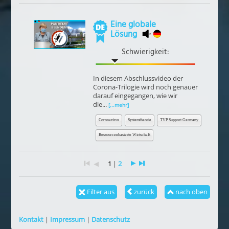
Eine globale
Lösung
Schwierigkeit:
In diesem Abschlussvideo der
Corona-Trilogie wird noch genauer
darauf eingegangen, wie wir
die...
[...mehr]
Coronavirus
Systemtheorie
TVP Support Germany
Ressourcenbasierte Wirtschaft
1
|
2
Filter aus
zurück
nach oben
Kontakt
|
Impressum
|
Datenschutz