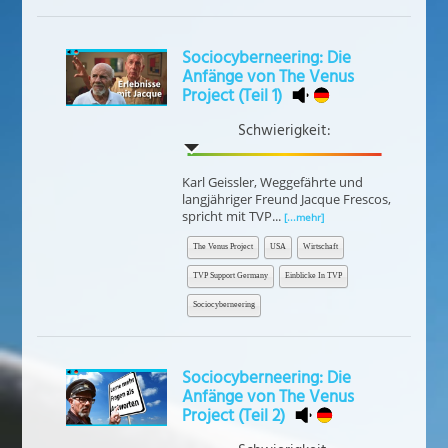
Sociocyberneering: Die
Anfänge von The Venus
Project (Teil 1)
Schwierigkeit:
Karl Geissler, Weggefährte und
langjähriger Freund Jacque Frescos,
spricht mit TVP...
[...mehr]
The Venus Project
USA
Wirtschaft
TVP Support Germany
Einblicke In TVP
Sociocyberneering
Sociocyberneering: Die
Anfänge von The Venus
Project (Teil 2)