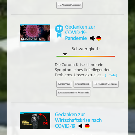
TVP Support Germany
Gedanken zur
COVID-19-
Pandemie
Schwierigkeit:
Die Corona-Krise ist nur ein
Symptom eines tieferliegenden
Problems. Unser aktuelles...
[...mehr]
Coronavirus
Systemtheorie
TVP Support Germany
Ressourcenbasierte Wirtschaft
Gedanken zur
Wirtschaftskrise nach
COVID-19