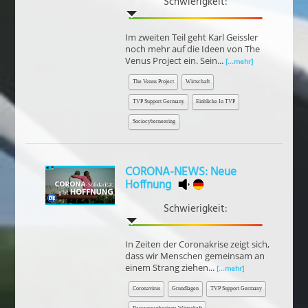
Schwierigkeit:
Im zweiten Teil geht Karl Geissler
noch mehr auf die Ideen von The
Venus Project ein. Sein...
[...mehr]
The Venus Project
Wirtschaft
TVP Support Germany
Einblicke In TVP
Sociocyberneering
CORONA-NEWS: Neue
Hoffnung
Schwierigkeit:
In Zeiten der Coronakrise zeigt sich,
dass wir Menschen gemeinsam an
einem Strang ziehen...
[...mehr]
Coronavirus
Grundlagen
TVP Support Germany