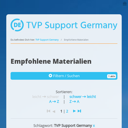
Du befindest Dich hier:
TVP Support Germany
Empfohlene Materialien
Empfohlene Materialien
Filtern / Suchen
1 aktiv
Sortieren:
leicht
schwer
|
schwer
leicht
A
Z
|
Z
A
1
|
2
Schlagwort:
TVP Support Germany
x