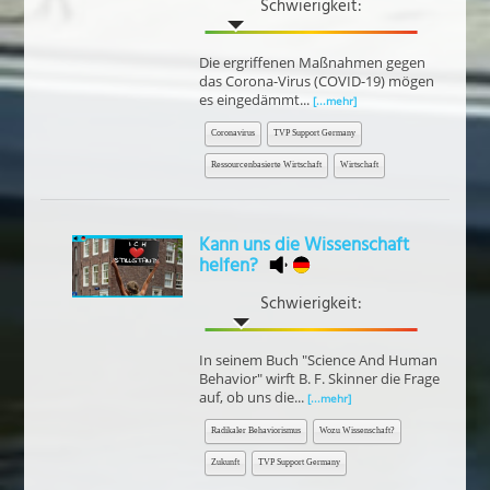
Schwierigkeit:
Die ergriffenen Maßnahmen gegen
das Corona-Virus (COVID-19) mögen
es eingedämmt...
[...mehr]
Coronavirus
TVP Support Germany
Ressourcenbasierte Wirtschaft
Wirtschaft
Kann uns die Wissenschaft
helfen?
Schwierigkeit:
In seinem Buch "Science And Human
Behavior" wirft B. F. Skinner die Frage
auf, ob uns die...
[...mehr]
Radikaler Behaviorismus
Wozu Wissenschaft?
Zukunft
TVP Support Germany