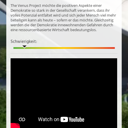
The Venus Project möchte die positiven Aspekte einer
Demokratie so stark in der Gesellschaft verankern, dass ihr
volles Potenzial entfaltet wird und sich jeder Mensch viel mehr
beteiligen kann als heute – sofern er das möchte. Gleichzeitig
werden die der Demokratie innewohnenden Gefahren durch
eine ressourcenbasierte Wirtschaft bedeutungslos.
Schwierigkeit: