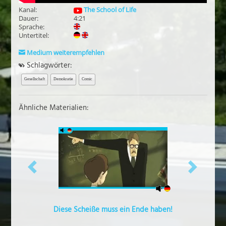
Kanal:
The School of Life
Dauer:
4:21
Sprache:
Untertitel:
Medium weiterempfehlen
Schlagwörter:
Gesellschaft
Demokratie
Comic
Ähnliche Materialien:
vorheriges
näch
Diese Scheiße muss ein Ende haben!