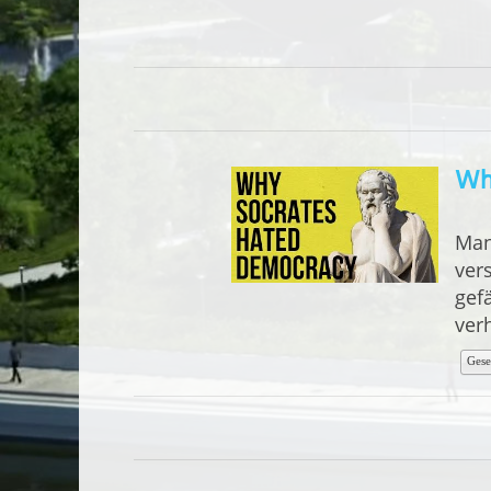
Wh
Man
ver
gef
verh
Gese