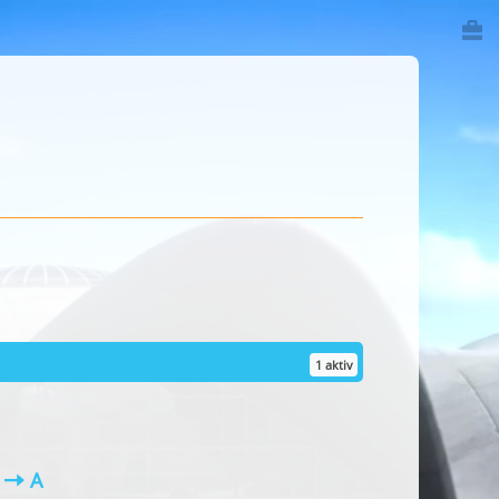
1 aktiv
Z
A