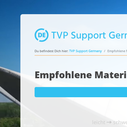
Du befindest Dich hier:
TVP Support Germany
Empfohlene M
Empfohlene Materi
leicht
schwe