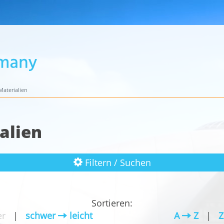
aterialien
alien
Filtern / Suchen
Sortieren:
r
|
schwer
leicht
A
Z
|