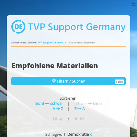
Du befindest Dich hier:
TVP Support Germany
Empfohlene Materialien
Empfohlene Materialien
Filtern / Suchen
1 aktiv
Sortieren:
leicht
schwer
|
schwer
leicht
A
Z
|
Z
A
1
Schlagwort:
Demokratie
x