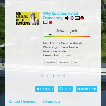
Why Socrates Hated
Democracy
Schwierigkeit:
Man könnte Demokratie als
Werkzeug für eine besser
funktionierende
Gesellschaft...
[...mehr]
Gesellschaft
Demokratie
Comic
1
Filter aus
zurück
nach oben
Kontakt
|
Impressum
|
Datenschutz