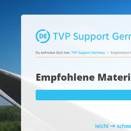
Du befindest Dich hier:
TVP Support Germany
Empfohlene M
Empfohlene Materi
leicht
schwe