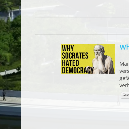
Wh
Man
ver
gef
verh
Gese