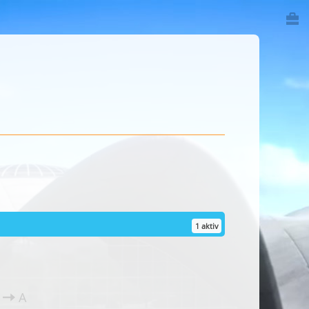
1 aktiv
Z
A