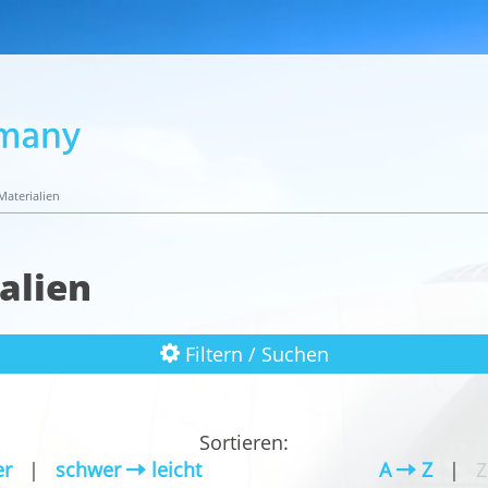
aterialien
alien
Filtern / Suchen
Sortieren:
r
|
schwer
leicht
A
Z
|