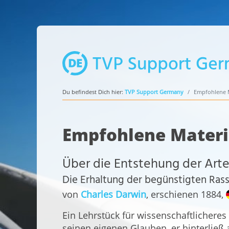
Du befindest Dich hier:
TVP Support Germany
Empfohlene M
Empfohlene Materi
Über die Entstehung der Arte
Die Erhaltung der begünstigten Ra
von
Charles Darwin
, erschienen 1884,
Ein Lehrstück für wissenschaftlichere
seinen eigenen Glauben, er hinterließ 