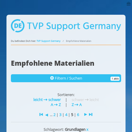
Du befindest Dich hier:
TVP Support Germany
Empfohlene Materialien
Empfohlene Materialien
Filtern / Suchen
1 aktiv
Sortieren:
leicht
schwer
|
schwer
leicht
A
Z
|
Z
A
...
2
|
3
|
4
|
5
|
6
Schlagwort:
Grundlagen
x