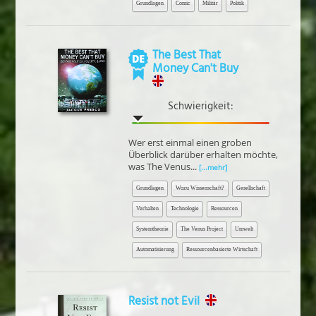
Grundlagen
Comic
Militär
Politik
The Best That
Money Can't Buy
Schwierigkeit:
Wer erst einmal einen groben
Überblick darüber erhalten möchte,
was The Venus...
[...mehr]
Grundlagen
Wozu Wissenschaft?
Gesellschaft
Verhalten
Technologie
Ressourcen
Systemtheorie
The Venus Project
Umwelt
Automatisierung
Ressourcenbasierte Wirtschaft
Resist not Evil