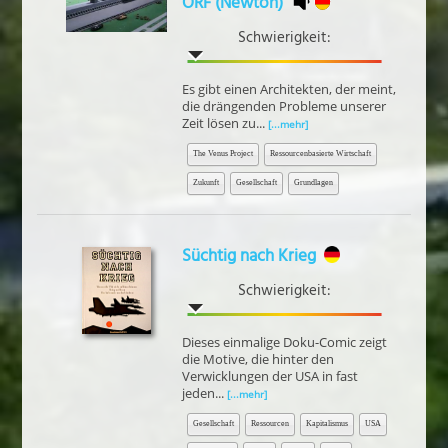
ORF (Newton)
Schwierigkeit:
Es gibt einen Architekten, der meint,
die drängenden Probleme unserer
Zeit lösen zu...
[...mehr]
The Venus Project
Ressourcenbasierte Wirtschaft
Zukunft
Gesellschaft
Grundlagen
Süchtig nach Krieg
Schwierigkeit:
Dieses einmalige Doku-Comic zeigt
die Motive, die hinter den
Verwicklungen der USA in fast
jeden...
[...mehr]
Gesellschaft
Ressourcen
Kapitalismus
USA