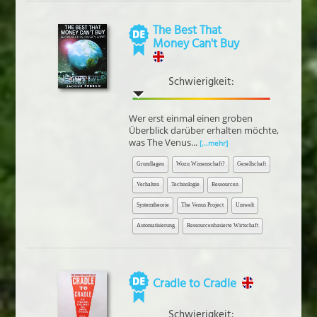
The Best That
Money Can't Buy
Schwierigkeit:
Wer erst einmal einen groben
Überblick darüber erhalten möchte,
was The Venus...
[...mehr]
Grundlagen
Wozu Wissenschaft?
Gesellschaft
Verhalten
Technologie
Ressourcen
Systemtheorie
The Venus Project
Umwelt
Automatisierung
Ressourcenbasierte Wirtschaft
Cradle to Cradle
Schwierigkeit: