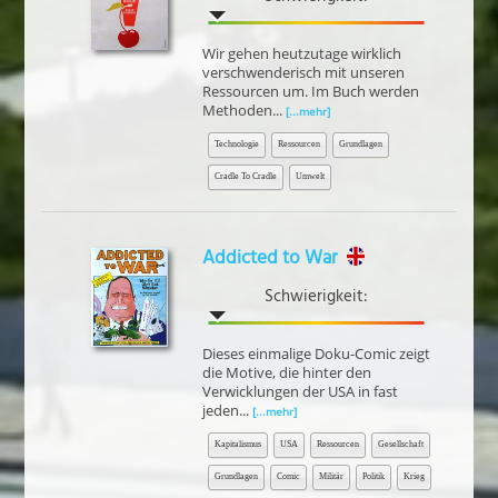
Wir gehen heutzutage wirklich
verschwenderisch mit unseren
Ressourcen um. Im Buch werden
Methoden...
[...mehr]
Technologie
Ressourcen
Grundlagen
Cradle To Cradle
Umwelt
Addicted to War
Schwierigkeit:
Dieses einmalige Doku-Comic zeigt
die Motive, die hinter den
Verwicklungen der USA in fast
jeden...
[...mehr]
Kapitalismus
USA
Ressourcen
Gesellschaft
Grundlagen
Comic
Militär
Politik
Krieg