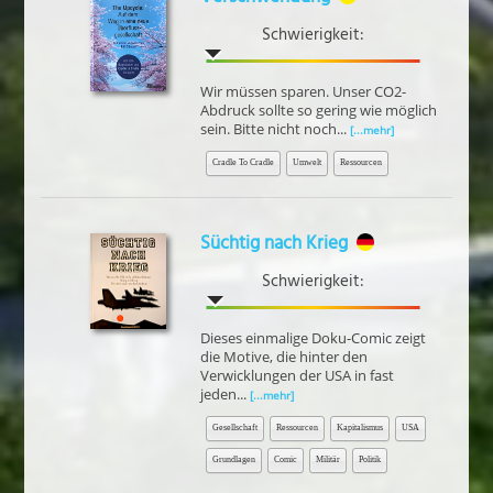
Schwierigkeit:
Wir müssen sparen. Unser CO2-
Abdruck sollte so gering wie möglich
sein. Bitte nicht noch...
[...mehr]
Cradle To Cradle
Umwelt
Ressourcen
Süchtig nach Krieg
Schwierigkeit:
Dieses einmalige Doku-Comic zeigt
die Motive, die hinter den
Verwicklungen der USA in fast
jeden...
[...mehr]
Gesellschaft
Ressourcen
Kapitalismus
USA
Grundlagen
Comic
Militär
Politik