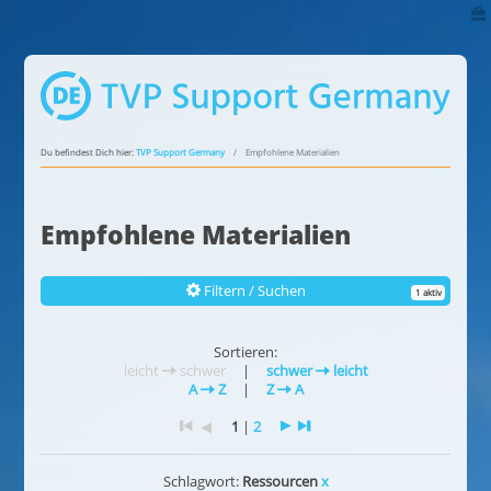
Du befindest Dich hier:
TVP Support Germany
Empfohlene Materialien
Empfohlene Materialien
Filtern / Suchen
1 aktiv
Sortieren:
leicht
schwer
|
schwer
leicht
A
Z
|
Z
A
1
|
2
Schlagwort:
Ressourcen
x