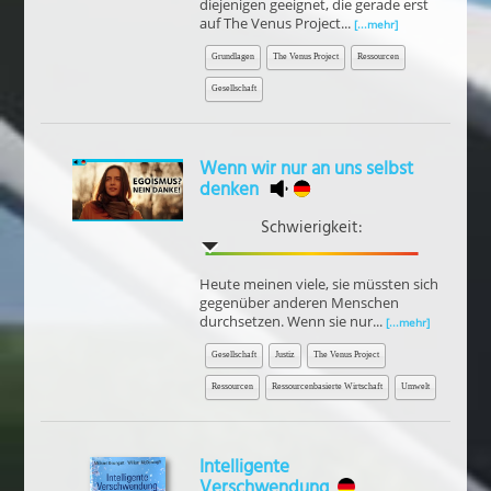
diejenigen geeignet, die gerade erst
auf The Venus Project...
[...mehr]
Grundlagen
The Venus Project
Ressourcen
Gesellschaft
Wenn wir nur an uns selbst
denken
Schwierigkeit:
Heute meinen viele, sie müssten sich
gegenüber anderen Menschen
durchsetzen. Wenn sie nur...
[...mehr]
Gesellschaft
Justiz
The Venus Project
Ressourcen
Ressourcenbasierte Wirtschaft
Umwelt
Intelligente
Verschwendung