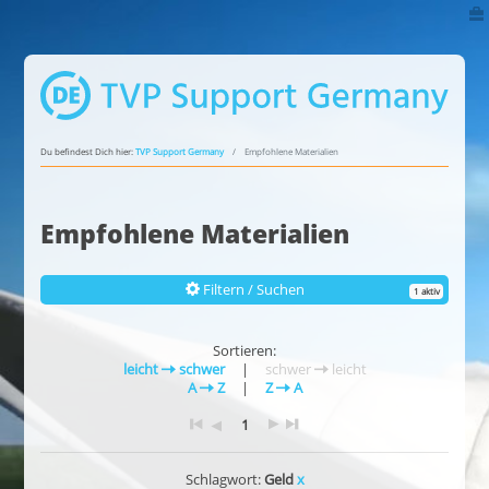
Du befindest Dich hier:
TVP Support Germany
Empfohlene Materialien
Empfohlene Materialien
Filtern / Suchen
1 aktiv
Sortieren:
leicht
schwer
|
schwer
leicht
A
Z
|
Z
A
1
Schlagwort:
Geld
x