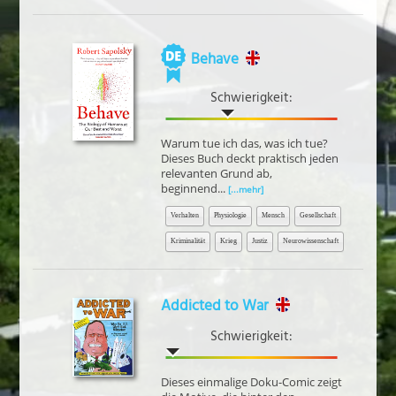
Behave
Schwierigkeit:
Warum tue ich das, was ich tue?
Dieses Buch deckt praktisch jeden
relevanten Grund ab,
beginnend...
[...mehr]
Verhalten
Physiologie
Mensch
Gesellschaft
Kriminalität
Krieg
Justiz
Neurowissenschaft
Addicted to War
Schwierigkeit:
Dieses einmalige Doku-Comic zeigt