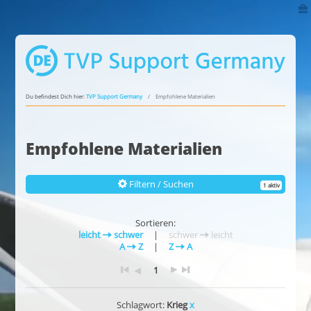
Du befindest Dich hier:
TVP Support Germany
Empfohlene Materialien
Empfohlene Materialien
Filtern / Suchen
1 aktiv
Sortieren:
leicht
schwer
|
schwer
leicht
A
Z
|
Z
A
1
Schlagwort:
Krieg
x