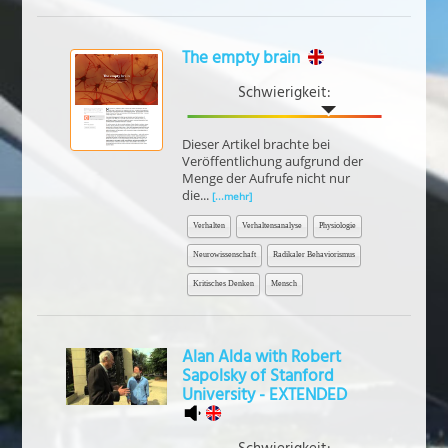
The empty brain
Schwierigkeit:
Dieser Artikel brachte bei
Veröffentlichung aufgrund der
Menge der Aufrufe nicht nur
die...
[...mehr]
Verhalten
Verhaltensanalyse
Physiologie
Neurowissenschaft
Radikaler Behaviorismus
Kritisches Denken
Mensch
Alan Alda with Robert
Sapolsky of Stanford
University - EXTENDED