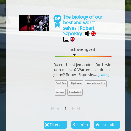
The biology of our
best and worst
selves | Robert
Sapolsky
Schwierigkeit:
Du erschießt jemanden. Doch wie
kam es dazu? Warum hast du das
getan? Robert Sapolsky...
[...mehr]
Verhalten
Physiologie
Neurowissenschaft
Mensch
Gesellschaft
1
Filter aus
zurück
nach oben