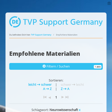
Du befindest Dich hier:
TVP Support Germany
Empfohlene Materialien
Empfohlene Materialien
Filtern / Suchen
1 aktiv
Sortieren:
leicht
schwer
|
schwer
leicht
A
Z
|
Z
A
1
Schlagwort:
Neurowissenschaft
x