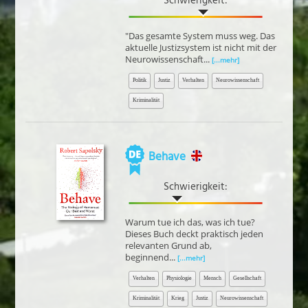
Schwierigkeit:
"Das gesamte System muss weg. Das
aktuelle Justizsystem ist nicht mit der
Neurowissenschaft...
[...mehr]
Politik
Justiz
Verhalten
Neurowissenschaft
Kriminalität
Behave
Schwierigkeit:
Warum tue ich das, was ich tue?
Dieses Buch deckt praktisch jeden
relevanten Grund ab,
beginnend...
[...mehr]
Verhalten
Physiologie
Mensch
Gesellschaft
Kriminalität
Krieg
Justiz
Neurowissenschaft