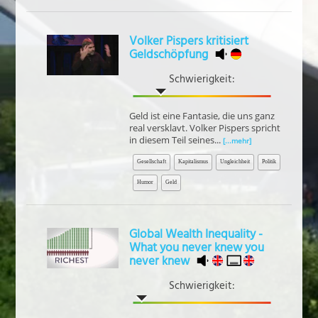
Volker Pispers kritisiert
Geldschöpfung
Schwierigkeit:
Geld ist eine Fantasie, die uns ganz
real versklavt. Volker Pispers spricht
in diesem Teil seines...
[...mehr]
Gesellschaft
Kapitalismus
Ungleichheit
Politik
Humor
Geld
Global Wealth Inequality -
What you never knew you
never knew
Schwierigkeit: