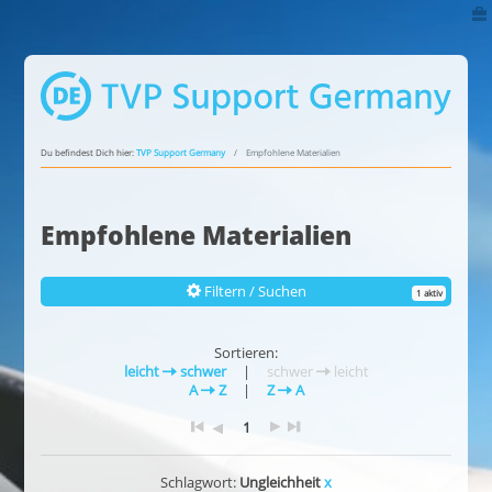
Du befindest Dich hier:
TVP Support Germany
Empfohlene Materialien
Empfohlene Materialien
Filtern / Suchen
1 aktiv
Sortieren:
leicht
schwer
|
schwer
leicht
A
Z
|
Z
A
1
Schlagwort:
Ungleichheit
x