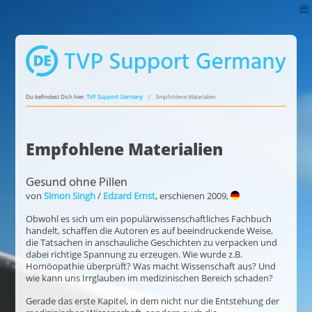
Du befindest Dich hier:
TVP Support Germany
Empfohlene Materialien
Empfohlene Materialien
Gesund ohne Pillen
von
Simon Singh
/
Edzard Ernst
, erschienen 2009,
Obwohl es sich um ein populärwissenschaftliches Fachbuch
handelt, schaffen die Autoren es auf beeindruckende Weise,
die Tatsachen in anschauliche Geschichten zu verpacken und
dabei richtige Spannung zu erzeugen. Wie wurde z.B.
Homöopathie überprüft? Was macht Wissenschaft aus? Und
wie kann uns Irrglauben im medizinischen Bereich schaden?
Gerade das erste Kapitel, in dem nicht nur die Entstehung der