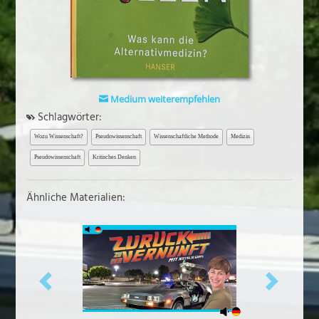
Medium weiterempfehlen
Schlagwörter:
Wozu Wissenschaft?
Pseudowissenschaft
Wissenschaftliche Methode
Medizin
Pseudowissenschaft
Kritisches Denken
Ähnliche Materialien:
vorheriges
näch