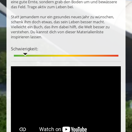
eine gute Ernte, sondern grab den Boden um und bewässere
das Feld. Trage aktiv zum Leben bei.
Statt jemandem nur ein gesundes neues Jahr zu wünschen,
schenk ihm doch etwas, das sein Leben besser macht.
Vielleicht ein Buch, das ihm dabei hilft, die Welt besser zu
verstehen. Du kannst dich von dieser Materialienliste
inspirieren lassen.
Schwierigkeit: