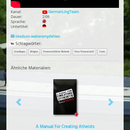
Kanal:
GermanLingTeam
Dauer:
2:09
Sprache:
Untertitel:
Medium weiterempfehlen
Schlagwörter:
Grundlagen
Religion
Wissenschaftliche Methode
Wozu Wissenschaft?
Comic
Ähnliche Materialien:
vorheriges
näch
A Manual For Creating Atheists