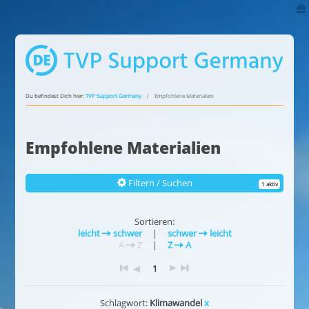
Du befindest Dich hier:
TVP Support Germany
Empfohlene Materialien
Empfohlene Materialien
Filtern / Suchen
1 aktiv
Sortieren:
leicht
schwer
|
schwer
leicht
A
Z
|
Z
A
1
Schlagwort:
Klimawandel
x