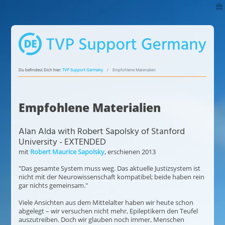
Du befindest Dich hier:
TVP Support Germany
Empfohlene Materialien
Empfohlene Materialien
Alan Alda with Robert Sapolsky of Stanford
University - EXTENDED
mit
Robert Maurice Sapolsky
, erschienen 2013
"Das gesamte System muss weg. Das aktuelle Justizsystem ist
nicht mit der Neurowissenschaft kompatibel; beide haben rein
gar nichts gemeinsam."
Viele Ansichten aus dem Mittelalter haben wir heute schon
abgelegt – wir versuchen nicht mehr, Epileptikern den Teufel
auszutreiben. Doch wir glauben noch immer, Menschen