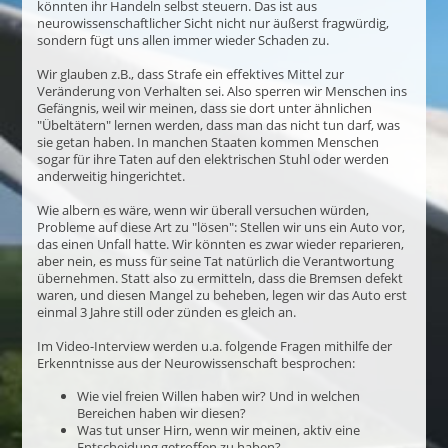
könnten ihr Handeln selbst steuern. Das ist aus
neurowissenschaftlicher Sicht nicht nur äußerst fragwürdig,
sondern fügt uns allen immer wieder Schaden zu.
Wir glauben z.B., dass Strafe ein effektives Mittel zur
Veränderung von Verhalten sei. Also sperren wir Menschen ins
Gefängnis, weil wir meinen, dass sie dort unter ähnlichen
"Übeltätern" lernen werden, dass man das nicht tun darf, was
sie getan haben. In manchen Staaten kommen Menschen
sogar für ihre Taten auf den elektrischen Stuhl oder werden
anderweitig hingerichtet.
Wie albern es wäre, wenn wir überall versuchen würden,
Probleme auf diese Art zu "lösen": Stellen wir uns ein Auto vor,
das einen Unfall hatte. Wir könnten es zwar wieder reparieren,
aber nein, es muss für seine Tat natürlich die Verantwortung
übernehmen. Statt also zu ermitteln, dass die Bremsen defekt
waren, und diesen Mangel zu beheben, legen wir das Auto erst
einmal 3 Jahre still oder zünden es gleich an.
Im Video-Interview werden u.a. folgende Fragen mithilfe der
Erkenntnisse aus der Neurowissenschaft besprochen:
Wie viel freien Willen haben wir? Und in welchen
Bereichen haben wir diesen?
Was tut unser Hirn, wenn wir meinen, aktiv eine
Entscheidung getroffen zu haben?