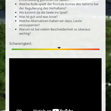
Welche Rolle spielt der frontale Kortex des Gehirns bei
der Regulierung des Verhaltens?
Wo kommt da die Seele ins Spiel?
Was ist gut und was böse?
Welche Alternativen haben wir dazu, Leute
einzusperren?
Warum ist bei vielem Bescheidenheit so überaus
wichtig?
Schwierigkeit: