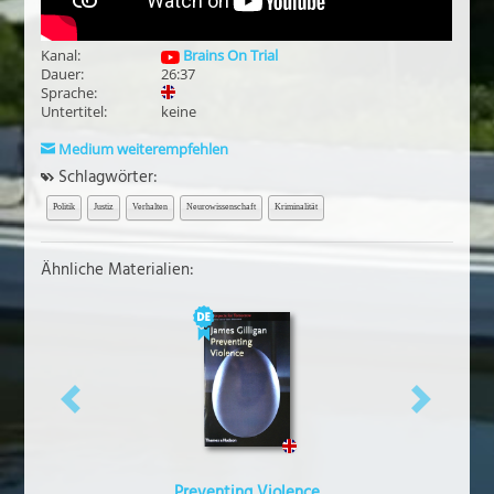
Kanal:
Brains On Trial
Dauer:
26:37
Sprache:
Untertitel:
keine
Medium weiterempfehlen
Schlagwörter:
Politik
Justiz
Verhalten
Neurowissenschaft
Kriminalität
Ähnliche Materialien:
vorheriges
näch
Preventing Violence